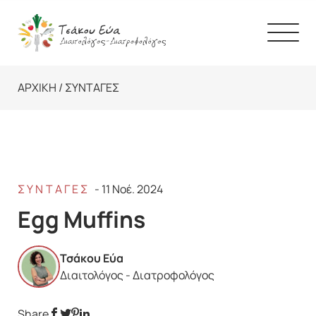
Skip
to
content
ΑΡΧΙΚΉ
/
ΣΥΝΤΑΓΈΣ
Γνώρισέ μας
Υπηρεσίες
Άρθρα
ΣΥΝΤΑΓΈΣ
-
11 Νοέ. 2024
Egg Muffins
Podcasts
Πολιτική Ραντεβού
Τσάκου Εύα
Διαιτολόγος - Διατροφολόγος
Επικοινωνία
Share