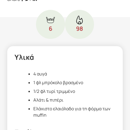
Κλείσε ραντεβού
6
98
Τηλέφωνο
+30 213 01 02 722
Υλικά
Email
tsakoueva@gmail.com
4 αυγά
1 φλ μπρόκολο βρασμένο
1/2 φλ τυρί τριμμένο
Αλάτι & πιπέρι
Ελάχιστο ελαιόλαδο για τη φόρμα των
muffin